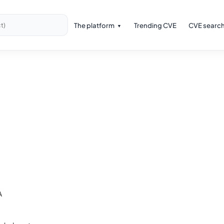
The platform
Trending CVE
CVE searc
t)
A