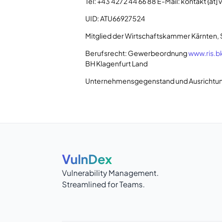
Tel: +43 4272 44 66 88 E-Mail: kontakt {at] 
UID: ATU66927524
Mitglied der Wirtschaftskammer Kärnten, 
Berufsrecht: Gewerbeordnung
www.ris.b
BH Klagenfurt Land
Unternehmensgegenstand und Ausrichtung: 
VulnDex
Vulnerability Management.
Streamlined for Teams.