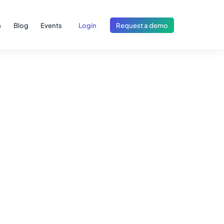
h
Blog
Events
Login
Request a demo