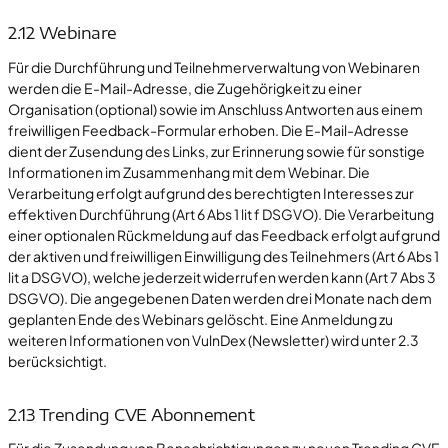
2.12 Webinare
Für die Durchführung und Teilnehmerverwaltung von Webinaren
werden die E-Mail-Adresse, die Zugehörigkeit zu einer
Organisation (optional) sowie im Anschluss Antworten aus einem
freiwilligen Feedback-Formular erhoben. Die E-Mail-Adresse
dient der Zusendung des Links, zur Erinnerung sowie für sonstige
Informationen im Zusammenhang mit dem Webinar. Die
Verarbeitung erfolgt aufgrund des berechtigten Interesses zur
effektiven Durchführung (Art 6 Abs 1 lit f DSGVO). Die Verarbeitung
einer optionalen Rückmeldung auf das Feedback erfolgt aufgrund
der aktiven und freiwilligen Einwilligung des Teilnehmers (Art 6 Abs 1
lit a DSGVO), welche jederzeit widerrufen werden kann (Art 7 Abs 3
DSGVO). Die angegebenen Daten werden drei Monate nach dem
geplanten Ende des Webinars gelöscht. Eine Anmeldung zu
weiteren Informationen von VulnDex (Newsletter) wird unter 2.3
berücksichtigt.
2.13 Trending CVE Abonnement