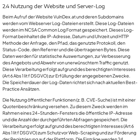
2.4 Nutzung der Website und Server-Log
Beim Aufruf der Website VulnDex.at und deren Subdomains
werden vom Webserver Log-Dateien erstellt. Diese Log-Dateien
werden im NCSA Common Log Format gespeichert. Dieses Log-
Format beinhaltet die IP-Adresse, Datum und Uhrzeit und HTTP
Methode der Anfrage, den Pfad, das genutzte Protokoll, den
Status-Code, den Referrer und die übertragenen Bytes. Diese
Daten werden für statistische Auswertungen, zur Verbesserung
des Angebots und Abwehr von unerwünschtem Traffic genutzt.
Diese Verarbeitung erfolgt aufgrund des berechtigten Interesses
(Art 6 Abs 1 lit f DSGVO) zur Erfüllung der angegebenen Zwecke.
Die Speicherdauer der Log-Daten richtet sich nach aktuellen Best-
Practice Ansätzen.
Die Nutzung öffentlicher Funktionen (z. B. CVE-Suche) ist mit einer
Quotenbeschränkung versehen. Zu diesem Zweck werden im
Rahmen eines 24-Stunden-Fensters die öffentliche IP-Adresse
und die Anzahl der durchgeführten Abfragen gespeichert. Die
Verarbeitung erfolgt aufgrund des berechtigten Interesses (Art 6
Abs 1 lit f DSGVO) zum Schutz vor Web-Scraping und zur Förderung
der Registrierung auf der Plattform. Die Einträge werden 24