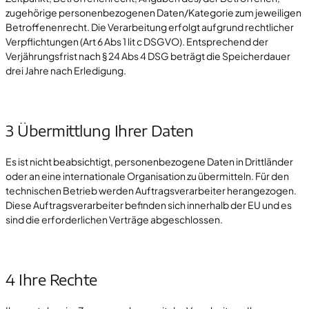
zugehörige personenbezogenen Daten/Kategorie zum jeweiligen
Betroffenenrecht. Die Verarbeitung erfolgt aufgrund rechtlicher
Verpflichtungen (Art 6 Abs 1 lit c DSGVO). Entsprechend der
Verjährungsfrist nach § 24 Abs 4 DSG beträgt die Speicherdauer
drei Jahre nach Erledigung.
3 Übermittlung Ihrer Daten
Es ist nicht beabsichtigt, personenbezogene Daten in Drittländer
oder an eine internationale Organisation zu übermitteln. Für den
technischen Betrieb werden Auftragsverarbeiter herangezogen.
Diese Auftragsverarbeiter befinden sich innerhalb der EU und es
sind die erforderlichen Verträge abgeschlossen.
4 Ihre Rechte