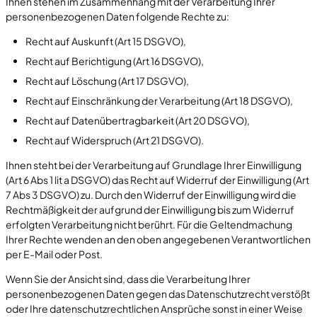
Ihnen stehen im Zusammenhang mit der Verarbeitung Ihrer
personenbezogenen Daten folgende Rechte zu:
Recht auf Auskunft (Art 15 DSGVO),
Recht auf Berichtigung (Art 16 DSGVO),
Recht auf Löschung (Art 17 DSGVO),
Recht auf Einschränkung der Verarbeitung (Art 18 DSGVO),
Recht auf Datenübertragbarkeit (Art 20 DSGVO),
Recht auf Widerspruch (Art 21 DSGVO).
Ihnen steht bei der Verarbeitung auf Grundlage Ihrer Einwilligung
(Art 6 Abs 1 lit a DSGVO) das Recht auf Widerruf der Einwilligung (Art
7 Abs 3 DSGVO) zu. Durch den Widerruf der Einwilligung wird die
Rechtmäßigkeit der aufgrund der Einwilligung bis zum Widerruf
erfolgten Verarbeitung nicht berührt. Für die Geltendmachung
Ihrer Rechte wenden an den oben angegebenen Verantwortlichen
per E-Mail oder Post.
Wenn Sie der Ansicht sind, dass die Verarbeitung Ihrer
personenbezogenen Daten gegen das Datenschutzrecht verstößt
oder Ihre datenschutzrechtlichen Ansprüche sonst in einer Weise