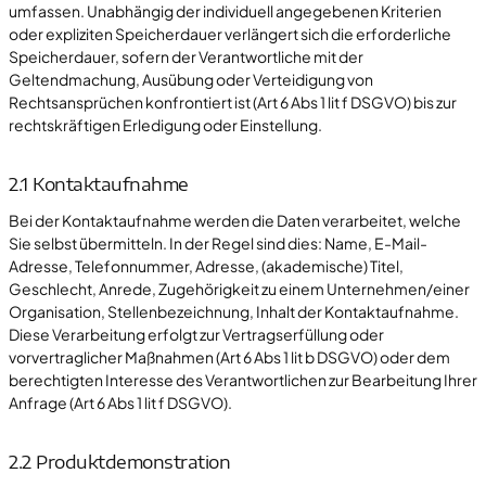
umfassen. Unabhängig der individuell angegebenen Kriterien
oder expliziten Speicherdauer verlängert sich die erforderliche
Speicherdauer, sofern der Verantwortliche mit der
Geltendmachung, Ausübung oder Verteidigung von
Rechtsansprüchen konfrontiert ist (Art 6 Abs 1 lit f DSGVO) bis zur
rechtskräftigen Erledigung oder Einstellung.
2.1 Kontaktaufnahme
Bei der Kontaktaufnahme werden die Daten verarbeitet, welche
Sie selbst übermitteln. In der Regel sind dies: Name, E-Mail-
Adresse, Telefonnummer, Adresse, (akademische) Titel,
Geschlecht, Anrede, Zugehörigkeit zu einem Unternehmen/einer
Organisation, Stellenbezeichnung, Inhalt der Kontaktaufnahme.
Diese Verarbeitung erfolgt zur Vertragserfüllung oder
vorvertraglicher Maßnahmen (Art 6 Abs 1 lit b DSGVO) oder dem
berechtigten Interesse des Verantwortlichen zur Bearbeitung Ihrer
Anfrage (Art 6 Abs 1 lit f DSGVO).
2.2 Produktdemonstration