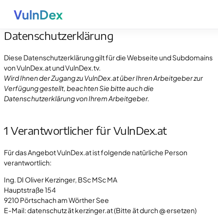
VulnDex
Datenschutzerklärung
Diese Datenschutzerklärung gilt für die Webseite und Subdomains
von VulnDex.at und VulnDex.tv.
Wird Ihnen der Zugang zu VulnDex.at über Ihren Arbeitgeber zur
Verfügung gestellt, beachten Sie bitte auch die
Datenschutzerklärung von Ihrem Arbeitgeber.
1 Verantwortlicher für VulnDex.at
Für das Angebot VulnDex.at ist folgende natürliche Person
verantwortlich:
Ing. DI Oliver Kerzinger, BSc MSc MA
Hauptstraße 154
9210 Pörtschach am Wörther See
E-Mail: datenschutz ät kerzinger.at (Bitte ät durch @ ersetzen)