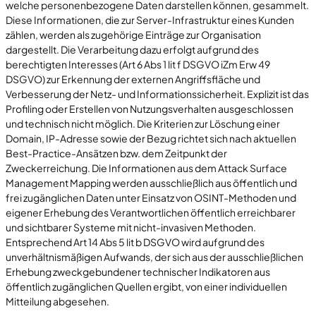
welche personenbezogene Daten darstellen können, gesammelt.
Diese Informationen, die zur Server-Infrastruktur eines Kunden
zählen, werden als zugehörige Einträge zur Organisation
dargestellt. Die Verarbeitung dazu erfolgt aufgrund des
berechtigten Interesses (Art 6 Abs 1 lit f DSGVO iZm Erw 49
DSGVO) zur Erkennung der externen Angriffsfläche und
Verbesserung der Netz- und Informationssicherheit. Explizit ist das
Profiling oder Erstellen von Nutzungsverhalten ausgeschlossen
und technisch nicht möglich. Die Kriterien zur Löschung einer
Domain, IP-Adresse sowie der Bezug richtet sich nach aktuellen
Best-Practice-Ansätzen bzw. dem Zeitpunkt der
Zweckerreichung. Die Informationen aus dem Attack Surface
Management Mapping werden ausschließlich aus öffentlich und
frei zugänglichen Daten unter Einsatz von OSINT-Methoden und
eigener Erhebung des Verantwortlichen öffentlich erreichbarer
und sichtbarer Systeme mit nicht-invasiven Methoden.
Entsprechend Art 14 Abs 5 lit b DSGVO wird aufgrund des
unverhältnismäßigen Aufwands, der sich aus der ausschließlichen
Erhebung zweckgebundener technischer Indikatoren aus
öffentlich zugänglichen Quellen ergibt, von einer individuellen
Mitteilung abgesehen.