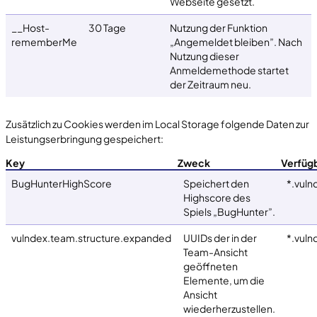
Webseite gesetzt.
__Host-
30 Tage
Nutzung der Funktion
rememberMe
„Angemeldet bleiben”. Nach
Nutzung dieser
Anmeldemethode startet
der Zeitraum neu.
Zusätzlich zu Cookies werden im Local Storage folgende Daten zur
Leistungserbringung gespeichert:
Key
Zweck
Verfüg
BugHunterHighScore
Speichert den
*.vuln
Highscore des
Spiels „BugHunter”.
vulndex.team.structure.expanded
UUIDs der in der
*.vuln
Team-Ansicht
geöffneten
Elemente, um die
Ansicht
wiederherzustellen.