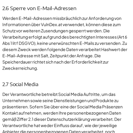
2.6 Sperre von E-Mail-Adressen
Werden E-Mail-Adressen missbräuchlich zur Anforderung von
Informationen über VulnDex.at verwendet, können diese zum
Schutz vor weiteren Zusendungen gesperrt werden. Die
Verarbeitung erfolgt aufgrund des berechtigten Interesses (Art 6
Abs 1 lit f DSGVO), keine unerwünschten E-Mails zu versenden. Zu
diesem Zweck werden folgende Daten verarbeitet Hashwert der
E-Mail-Adresse mit Salt, Zeitpunkt der Anfrage. Die
Speicherdauer richtet sich nach der Erforderlichkeit zur
Zweckerreichung.
2.7 Social Media
Der Verantwortliche betreibt Social Media Auftritte, um das
Unternehmen sowie seine Dienstleistungen und Produkte zu
präsentieren. Sofern Sie über eine der Social Media Präsenzen
Kontakt aufnehmen, werden Ihre personenbezogenen Daten
gemäß Ziffer 2.1 dieser Datenschutzerklärung verarbeitet. Der
Verantwortliche hat weder Einfluss darauf, wie der jeweilige
Anbieter die personenbezogenen Daten verarbeitet, noch