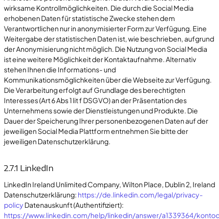
wirksame Kontrollmöglichkeiten. Die durch die Social Media
erhobenen Daten für statistische Zwecke stehen dem
Verantwortlichen nur in anonymisierter Form zur Verfügung. Eine
Weitergabe der statistischen Daten ist, wie beschrieben, aufgrund
der Anonymisierung nicht möglich. Die Nutzung von Social Media
ist eine weitere Möglichkeit der Kontaktaufnahme. Alternativ
stehen Ihnen die Informations- und
Kommunikationsmöglichkeiten über die Webseite zur Verfügung.
Die Verarbeitung erfolgt auf Grundlage des berechtigten
Interesses (Art 6 Abs 1 lit f DSGVO) an der Präsentation des
Unternehmens sowie der Dienstleistungen und Produkte. Die
Dauer der Speicherung Ihrer personenbezogenen Daten auf der
jeweiligen Social Media Plattform entnehmen Sie bitte der
jeweiligen Datenschutzerklärung.
2.7.1 LinkedIn
LinkedIn Ireland Unlimited Company, Wilton Place, Dublin 2, Ireland
Datenschutzerklärung:
https://de.linkedin.com/legal/privacy-
policy
Datenauskunft (Authentifiziert):
https://www.linkedin.com/help/linkedin/answer/a1339364/konto