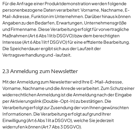
Für die Anfrage einer Produktdemonstration werden folgende
personenbezogene Daten verarbeitet: Vorname, Nachname, E-
Mail-Adresse, Funktion im Unternehmen. Darüber hinaus können
Angaben zu den Bedarfen, Erwartungen, Unternehmensgröße
und Firmenname. Diese Verarbeitung erfolgt für vorvertragliche
Maßnahmen (Art 6 Abs 1 lit b DSGVO) bzw dem berechtigten
Interesse (Art 6 Abs 1 lit f DSGVO) für eine effiziente Bearbeitung.
Die Speicherdauer ergibt sich aus der Laufzeit der
Vertragsverhandlung und -laufzeit.
2.3 Anmeldung zum Newsletter
Mit der Anmeldung zum Newsletter wird Ihre E-Mail-Adresse,
Vorname, Nachname und die Anrede verarbeitet. Zum Schutz einer
widerrechtlichen Anmeldung ist die Anmeldung nach der Eingabe
per Aktivierungslink (Double-Opt-In) zu bestätigen. Die
Verarbeitung erfolgt zur Zusendung der von Ihnen gewünschten
Informationen. Die Verarbeitung erfolgt aufgrund Ihrer
Einwilligung (Art 6 Abs 1 lit a DSGVO), welche Sie jederzeit
widerrufen können (Art 7 Abs 3 DSGVO).