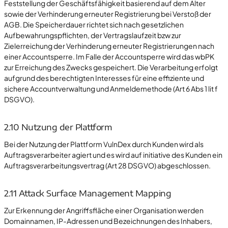
Feststellung der Geschäftsfähigkeit basierend auf dem Alter
sowie der Verhinderung erneuter Registrierung bei Verstoß der
AGB. Die Speicherdauer richtet sich nach gesetzlichen
Aufbewahrungspflichten, der Vertragslaufzeit bzw zur
Zielerreichung der Verhinderung erneuter Registrierungen nach
einer Accountsperre. Im Falle der Accountsperre wird das wbPK
zur Erreichung des Zwecks gespeichert. Die Verarbeitung erfolgt
aufgrund des berechtigten Interesses für eine effiziente und
sichere Accountverwaltung und Anmeldemethode (Art 6 Abs 1 lit f
DSGVO).
2.10 Nutzung der Plattform
Bei der Nutzung der Plattform VulnDex durch Kunden wird als
Auftragsverarbeiter agiert und es wird auf initiative des Kunden ein
Auftragsverarbeitungsvertrag (Art 28 DSGVO) abgeschlossen.
2.11 Attack Surface Management Mapping
Zur Erkennung der Angriffsfläche einer Organisation werden
Domainnamen, IP-Adressen und Bezeichnungen des Inhabers,