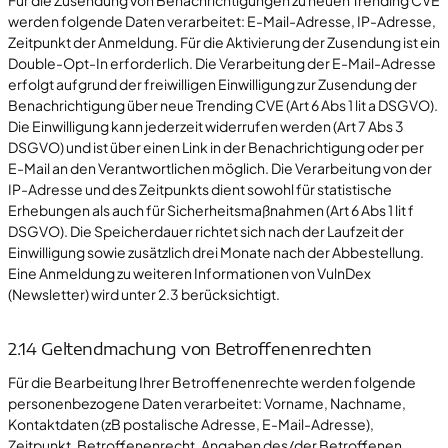
Für die Zusendung von Benachrichtigungen zu neuen Trending CVE
werden folgende Daten verarbeitet: E-Mail-Adresse, IP-Adresse,
Zeitpunkt der Anmeldung. Für die Aktivierung der Zusendung ist ein
Double-Opt-In erforderlich. Die Verarbeitung der E-Mail-Adresse
erfolgt aufgrund der freiwilligen Einwilligung zur Zusendung der
Benachrichtigung über neue Trending CVE (Art 6 Abs 1 lit a DSGVO).
Die Einwilligung kann jederzeit widerrufen werden (Art 7 Abs 3
DSGVO) und ist über einen Link in der Benachrichtigung oder per
E-Mail an den Verantwortlichen möglich. Die Verarbeitung von der
IP-Adresse und des Zeitpunkts dient sowohl für statistische
Erhebungen als auch für Sicherheitsmaßnahmen (Art 6 Abs 1 lit f
DSGVO). Die Speicherdauer richtet sich nach der Laufzeit der
Einwilligung sowie zusätzlich drei Monate nach der Abbestellung.
Eine Anmeldung zu weiteren Informationen von VulnDex
(Newsletter) wird unter 2.3 berücksichtigt.
2.14 Geltendmachung von Betroffenenrechten
Für die Bearbeitung Ihrer Betroffenenrechte werden folgende
personenbezogene Daten verarbeitet: Vorname, Nachname,
Kontaktdaten (zB postalische Adresse, E-Mail-Adresse),
Zeitpunkt, Betroffenenrecht, Angaben des/der Betroffenen,