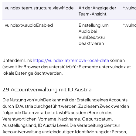
vulndex.team.structure.viewMode
Art der Anzeige der
*.vuln
Team-Ansicht.
vulndextv.audioEnabled
Einstellung, um
*.vuln
Audio bei
VulnDex.tv zu
deaktivieren
Unter dem Link
https://vulndex.at/remove-local-data
können
(soweit Ihr Browser das unterstützt) für Elemente unter vulndex.at
lokale Daten gelöscht werden.
2.9 Accountverwaltung mit ID Austria
Die Nutzung von VulnDex kann mit der Erstellung eines Accounts
durch ID Austria durchgeführt werden. Zu diesem Zweck werden
folgende Daten verarbeitet: wbPk aus dem Bereich des
Verantwortlichen, Vorname, Nachname, Geburtsdatum,
Ausstellungsland, ID Austria Level. Die Verarbeitung dient zur
Accountverwaltung und eindeutigen Identifizierung der Person,