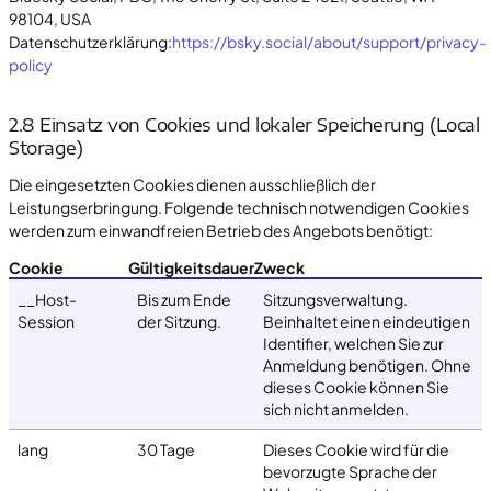
98104, USA
Datenschutzerklärung:
https://bsky.social/about/support/privacy-
policy
2.8 Einsatz von Cookies und lokaler Speicherung (Local
Storage)
Die eingesetzten Cookies dienen ausschließlich der
Leistungserbringung. Folgende technisch notwendigen Cookies
werden zum einwandfreien Betrieb des Angebots benötigt:
Cookie
Gültigkeitsdauer
Zweck
__Host-
Bis zum Ende
Sitzungsverwaltung.
Session
der Sitzung.
Beinhaltet einen eindeutigen
Identifier, welchen Sie zur
Anmeldung benötigen. Ohne
dieses Cookie können Sie
sich nicht anmelden.
lang
30 Tage
Dieses Cookie wird für die
bevorzugte Sprache der