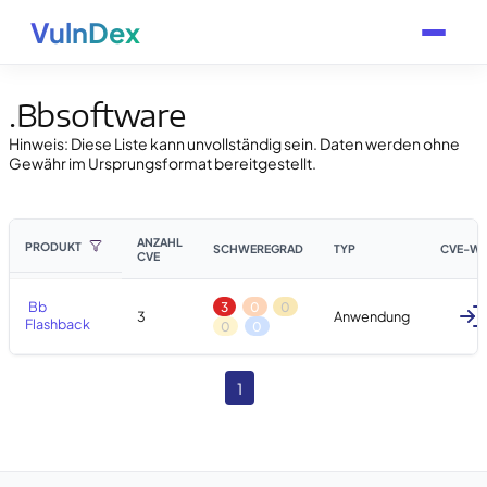
VulnDex
.Bbsoftware
Hinweis: Diese Liste kann unvollständig sein. Daten werden ohne
Gewähr im Ursprungsformat bereitgestellt.
ANZAHL
PRODUKT
SCHWEREGRAD
TYP
CVE-WA
CVE
Bb 
3
0
0
3
Anwendung
Flashback
0
0
1