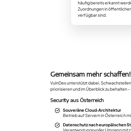
häufig bereits erkannt wer
Zuordnungen in öffentlich
verfügbar sind.
Gemeinsam mehr schaffen!
VulnDex unterstützt dabei, Schwachstellen 
priorisieren und im Überblick zu behalten –
Security aus Österreich
Souveräne Cloud‑Architektur
Betrieb auf Servern in Österreich m
Datenschutz nach europäischen S
Verantwortungsvoller Umgang mit