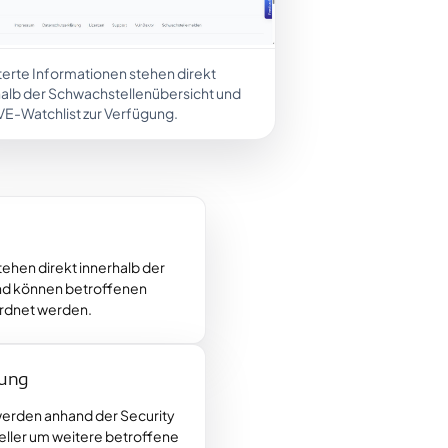
terte Informationen stehen direkt
halb der Schwachstellenübersicht und
VE-Watchlist zur Verfügung.
ehen direkt innerhalb der
nd können betroffenen
rdnet werden.
kung
erden anhand der Security
eller um weitere betroffene