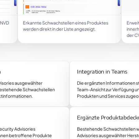
r NVD
Erkannte Schwachstellen eines Produktes
Erwei
werden direkt in der Liste angezeigt.
inner
der C
n
Integration in Teams
visories ausgewählter
Die ergänzten Informationen st
 bestehende Schwachstellen
Team-Ansicht zur Verfügung u
ktinformationen.
Produkten und Services zugeo
Ergänzte Produktabdec
curity Advisories
Bestehende Schwachstellen w
nnen betroffene Produkte
Advisories ausgewählter Herst