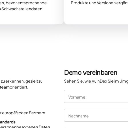
den, bevor entsprechende
Produkte und Versionen ergänz
en Schwachstellendaten
Demo vereinbaren
zu erkennen, gezielt zu
Sehen Sie, wie VulnDex Sie im Umg
 teamorientiert.
Vorname
it europäischen Partnern
Nachname
tandards
 personenbezogenen Daten