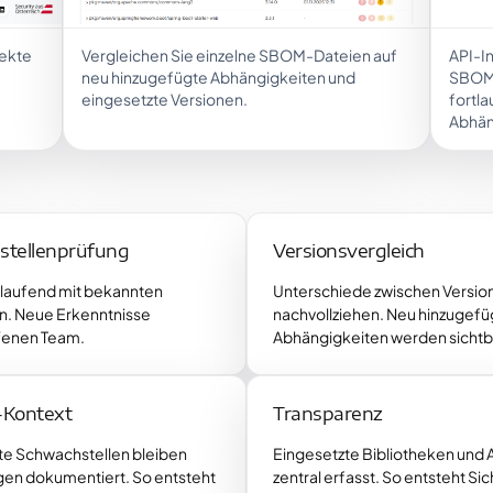
jekte
Vergleichen Sie einzelne SBOM-Dateien auf
API-In
neu hinzugefügte Abhängigkeiten und
SBOM-
eingesetzte Versionen.
fortl
Abhän
stellenprüfung
Versionsvergleich
laufend mit bekannten
Unterschiede zwischen Version
n. Neue Erkenntnisse
nachvollziehen. Neu hinzugefü
ffenen Team.
Abhängigkeiten werden sichtb
-Kontext
Transparenz
te Schwachstellen bleiben
Eingesetzte Bibliotheken und
en dokumentiert. So entsteht
zentral erfasst. So entsteht Si