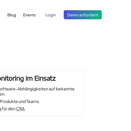
Blog
Events
Login
Demo anfordern
toring im Einsatz
Software-Abhängigkeiten auf bekannte
en.
n Produkte und Teams.
g für den
CRA
.