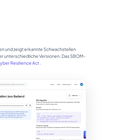
en und zeigt erkannte Schwachstellen
ber unterschiedliche Versionen. Das SBOM-
yber Resilience Act
.