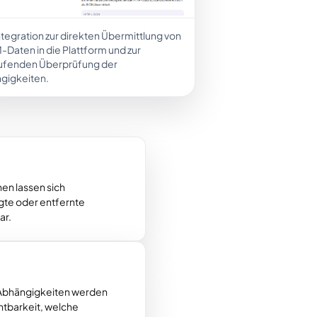
tegration zur direkten Übermittlung von
Daten in die Plattform und zur
aufenden Überprüfung der
gigkeiten.
en lassen sich
gte oder entfernte
ar.
 Abhängigkeiten werden
chtbarkeit, welche