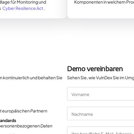
lage für Monitoring und
Komponenten in welchem Pro
s
Cyber Resilience Act
.
Demo vereinbaren
kontinuierlich und behalten Sie
Sehen Sie, wie VulnDex Sie im Umg
Vorname
it europäischen Partnern
Nachname
tandards
 personenbezogenen Daten
Ihre berufliche E-Mail-Adresse