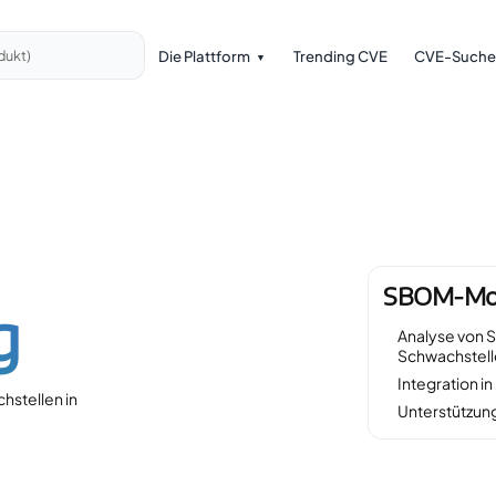
Die Plattform
Trending CVE
CVE-Suche
dukt)
SBOM-Moni
g
Analyse von 
Schwachstell
Integration i
hstellen in
Unterstützun