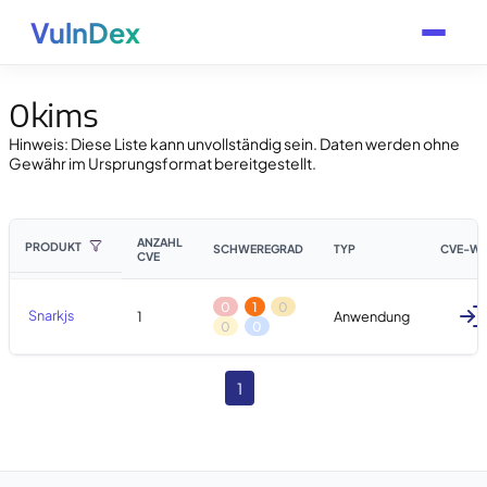
VulnDex
0kims
Hinweis: Diese Liste kann unvollständig sein. Daten werden ohne
Gewähr im Ursprungsformat bereitgestellt.
ANZAHL
PRODUKT
SCHWEREGRAD
TYP
CVE-WA
CVE
0
1
0
Snarkjs
1
Anwendung
0
0
1