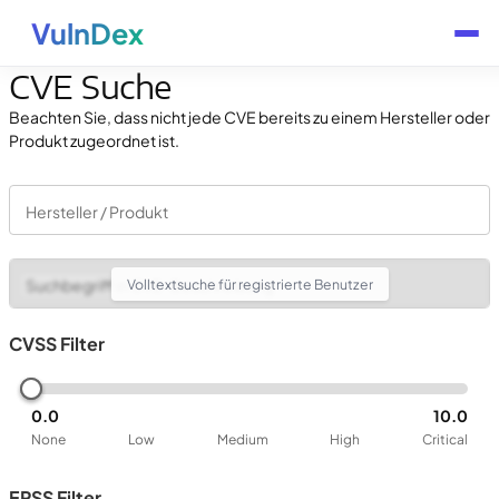
VulnDex
CVE Suche
Beachten Sie, dass nicht jede CVE bereits zu einem Hersteller oder
Produkt zugeordnet ist.
Hersteller / Produkt
Volltextsuche für registrierte Benutzer
Suchbegriff in CVE-Beschreibung
CVSS Filter
0.0
10.0
None
Low
Medium
High
Critical
EPSS Filter