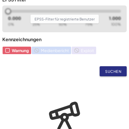
0.000
1.000
EPSS-Filter für registrierte Benutzer
0%
25%
50%
75%
100%
Kennzeichnungen
Warnung
Medienbericht
Exploit
SUCHEN