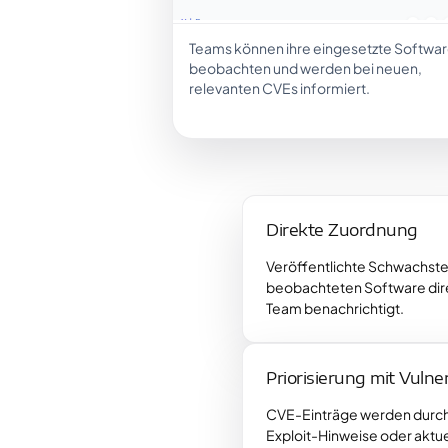
Teams können ihre eingesetzte Softwa
beobachten und werden bei neuen,
relevanten CVEs informiert.
Direkte Zuordnung
Veröffentlichte Schwachste
beobachteten Software dire
Team benachrichtigt.
Priorisierung mit Vulner
CVE-Einträge werden durch 
Exploit-Hinweise oder aktu