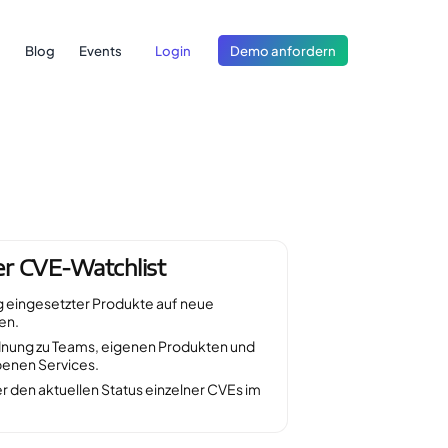
Blog
Events
Login
Demo anfordern
der CVE-Watchlist
eingesetzter Produkte auf neue
en.
dnung zu Teams, eigenen Produkten und
benen Services.
r den aktuellen Status einzelner CVEs im