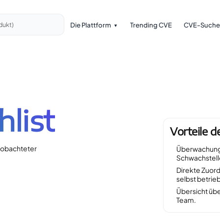
Die Plattform
Trending CVE
CVE-Suche
dukt)
list
Vorteile 
eobachteter
Überwachung 
Schwachstell
Direkte Zuor
selbst betrie
Übersicht übe
Team.