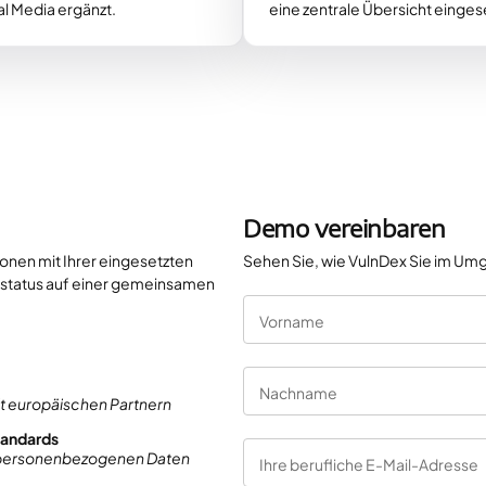
l Media ergänzt.
eine zentrale Übersicht einges
Demo vereinbaren
onen mit Ihrer eingesetzten
Sehen Sie, wie VulnDex Sie im Umg
status auf einer gemeinsamen
Vorname
Nachname
it europäischen Partnern
tandards
 personenbezogenen Daten
Ihre berufliche E-Mail-Adresse