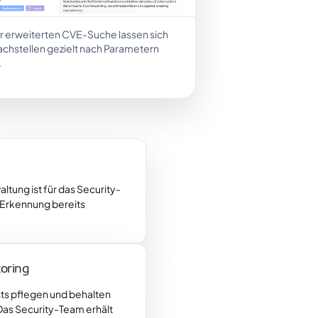
er erweiterten CVE-Suche lassen sich
chstellen gezielt nach Parametern
.
altung ist für das Security-
 Erkennung bereits
toring
ts pflegen und behalten
 Das Security-Team erhält