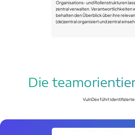
Organisations- und Rollenstrukturen lass
zentral verwalten. Verantwortlichkeiten
behalten den Überblick über ihre releva
(de)zentral organisiert und zentral einseh
Die teamorientie
VulnDex führt identifizi