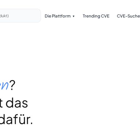
Die Plattform
Trending CVE
CVE-Suche
dukt)
en
?
t das
dafür.