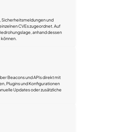
e, Sicherheitsmeldungen und
einzelnen CVEs zugeordnet. Auf
r Bedrohungslage, anhand dessen
n können.
ber Beacons und APIs direkt mit
en, Plugins und Konfigurationen
anuelle Updates oder zusätzliche