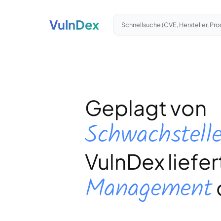
VulnDex
Schnellsuche (CVE, Hersteller, Pro
Geplagt von
Schwachstell
VulnDex liefer
Management