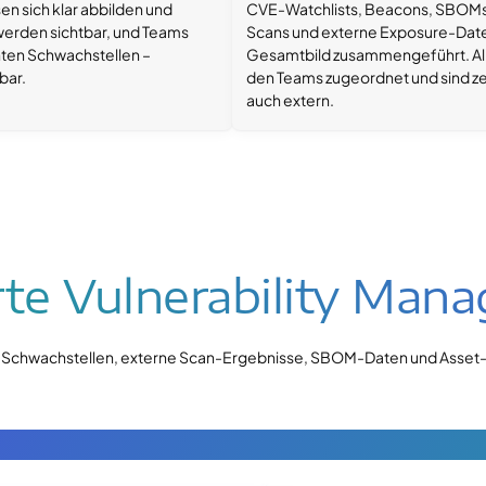
en sich klar abbilden und
CVE-Watchlists, Beacons, SBOMs,
 werden sichtbar, und Teams
Scans und externe Exposure-Date
nten Schwachstellen –
Gesamtbild zusammengeführt. All
bar.
den Teams zugeordnet und sind zen
auch extern.
rte Vulnerability Man
erte Schwachstellen, externe Scan-Ergebnisse, SBOM-Daten und Asse