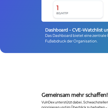
Dashboard - CVE-Watchlist u
Das Dashboard bietet eine zentrale 
Fußabdruck der Organisation.
Gemeinsam mehr schaffen!
VulnDex unterstützt dabei, Schwachstellen 
priorisieren und im Überblick zu behalten –