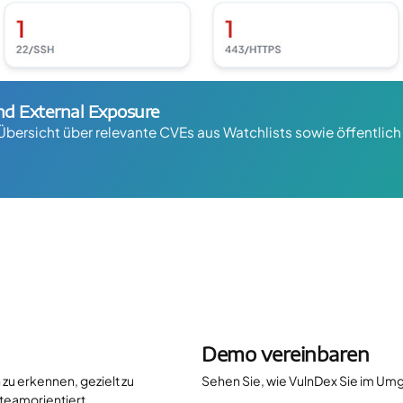
nd External Exposure
Übersicht über relevante CVEs aus Watchlists sowie öffentlich 
Demo vereinbaren
zu erkennen, gezielt zu
Sehen Sie, wie VulnDex Sie im Umg
 teamorientiert.