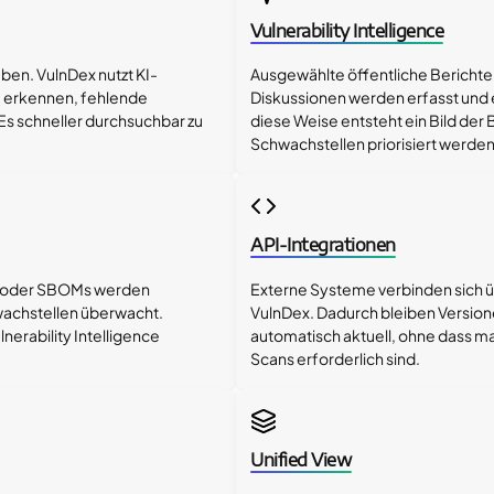
Vulnerability Intelligence
ben. VulnDex nutzt KI-
Ausgewählte öffentliche Bericht
 erkennen, fehlende
Diskussionen werden erfasst und 
s schneller durchsuchbar zu
diese Weise entsteht ein Bild de
Schwachstellen priorisiert werde
API-Integrationen
s oder SBOMs werden
Externe Systeme verbinden sich ü
wachstellen überwacht.
VulnDex. Dadurch bleiben Version
nerability Intelligence
automatisch aktuell, ohne dass m
Scans erforderlich sind.
Unified View