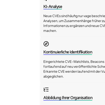
KI-Analyse
Neue CVEs sind häufig nur vage beschrie
Analysen, um Zusammenhänge früher zu
Informationen zu ergänzen und neue CVE
machen.
Kontinuierliche Identifikation
Eingerichtete CVE-Watchlists, Beacon
fortlaufend auf neu veröffentlichte Sch
Erkannte CVE werden laufend mit der Vul
abgeglichen.
Abbildung Ihrer Organisation