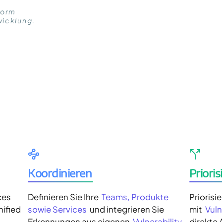
form
wicklung.
Koordinieren
Prioris
ices
Definieren Sie Ihre
Teams, Produkte 
Priorisi
nified
sowie Services
und integrieren Sie
mit
Vuln
,
Erkennungen aus eigenen
Vulnerability-
direkte 