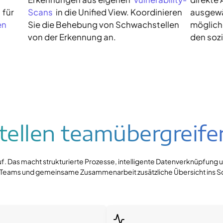
für
Scans
in die Unified View. Koordinieren
ausgewä
n 
Sie die Behebung von Schwachstellen
möglich
von der Erkennung an.
den soz
ellen teamübergreifen
f. Das macht strukturierte Prozesse, intelligente Datenverknüpfung 
für Teams und gemeinsame Zusammenarbeit zusätzliche Übersicht in