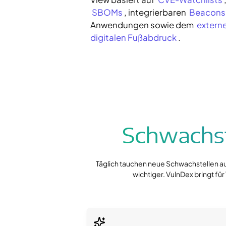
SBOMs
, integrierbaren
Beacons
Anwendungen sowie dem
externe
digitalen Fußabdruck
.
Schwachst
Täglich tauchen neue Schwachstellen au
wichtiger. VulnDex bringt 